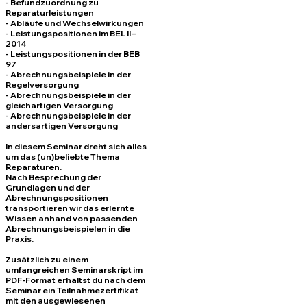
- Befundzuordnung zu
Reparaturleistungen
- Abläufe und Wechselwirkungen
- Leistungspositionen im BEL II –
2014
- Leistungspositionen in der BEB
97
- Abrechnungsbeispiele in der
Regelversorgung
- Abrechnungsbeispiele in der
gleichartigen Versorgung
- Abrechnungsbeispiele in der
andersartigen Versorgung
In diesem Seminar dreht sich alles
um das (un)beliebte Thema
Reparaturen.
Nach Besprechung der
Grundlagen und der
Abrechnungspositionen
transportieren wir das erlernte
Wissen anhand von passenden
Abrechnungsbeispielen in die
Praxis.
Zusätzlich zu einem
umfangreichen Seminarskript im
PDF-Format erhältst du nach dem
Seminar ein Teilnahmezertifikat
mit den ausgewiesenen