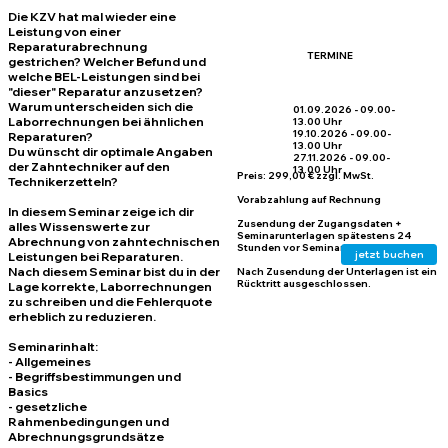
Die KZV hat mal wieder eine
Leistung von einer
Reparaturabrechnung
TERMINE
gestrichen? Welcher Befund und
welche BEL-Leistungen sind bei
"dieser" Reparatur anzusetzen?
Warum unterscheiden sich die
01.09.2026 - 09.00-
Laborrechnungen bei ähnlichen
13.00 Uhr
19.10.2026 - 09.00-
Reparaturen?
13.00 Uhr
Du wünscht dir optimale Angaben
27.11.2026 - 09.00-
der Zahntechniker auf den
13.00 Uhr
Preis:
299,00 € zzgl. MwSt.
Technikerzetteln?
Vorabzahlung auf Rechnung
In diesem Seminar zeige ich dir
Zusendung der Zugangsdaten +
alles Wissenswerte zur
Seminarunterlagen spätestens 24
Abrechnung von zahntechnischen
Stunden vor Seminarbeginn
jetzt buchen
Leistungen bei Reparaturen.
Nach diesem Seminar bist du in der
Nach Zusendung der Unterlagen ist ein
Rücktritt ausgeschlossen.
Lage korrekte, Laborrechnungen
zu schreiben und die Fehlerquote
erheblich zu reduzieren.
Seminarinhalt:
- Allgemeines
- Begriffsbestimmungen und
Basics
- gesetzliche
Rahmenbedingungen und
Abrechnungsgrundsätze