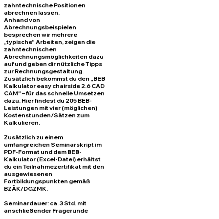
zahntechnische Positionen
abrechnen lassen.
Anhand von
Abrechnungsbeispielen
besprechen wir mehrere
„typische“ Arbeiten, zeigen die
zahntechnischen
Abrechnungsmöglichkeiten dazu
auf und geben dir nützliche Tipps
zur Rechnungsgestaltung.
Zusätzlich bekommst du den „BEB
Kalkulator easy chairside 2.6 CAD
CAM“ – für das schnelle Umsetzen
dazu. Hier findest du 205 BEB-
Leistungen mit vier (möglichen)
Kostenstunden/Sätzen zum
Kalkulieren.
Zusätzlich zu einem
umfangreichen Seminarskript im
PDF-Format und dem BEB-
Kalkulator (Excel-Datei) erhältst
du ein Teilnahmezertifikat mit den
ausgewiesenen
Fortbildungspunkten gemäß
BZÄK/DGZMK.
Seminardauer: ca. 3 Std. mit
anschließender Fragerunde