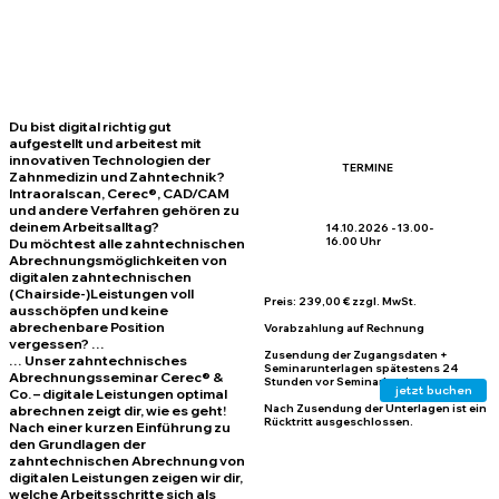
Du bist digital richtig gut
aufgestellt und arbeitest mit
innovativen Technologien der
TERMINE
Zahnmedizin und Zahntechnik?
Intraoralscan, Cerec®, CAD/CAM
und andere Verfahren gehören zu
deinem Arbeitsalltag?
14.10.2026 - 13.00-
16.00 Uhr
Du möchtest alle zahntechnischen
Abrechnungsmöglichkeiten von
digitalen zahntechnischen
(Chairside-)Leistungen voll
Preis:
239,00 € zzgl. MwSt.
ausschöpfen und keine
abrechenbare Position
Vorabzahlung auf Rechnung
vergessen? …
Zusendung der Zugangsdaten +
… Unser zahntechnisches
Seminarunterlagen spätestens 24
Abrechnungsseminar Cerec® &
Stunden vor Seminarbeginn
jetzt buchen
Co. – digitale Leistungen optimal
Nach Zusendung der Unterlagen ist ein
abrechnen zeigt dir, wie es geht!
Rücktritt ausgeschlossen.
Nach einer kurzen Einführung zu
den Grundlagen der
zahntechnischen Abrechnung von
digitalen Leistungen zeigen wir dir,
welche Arbeitsschritte sich als