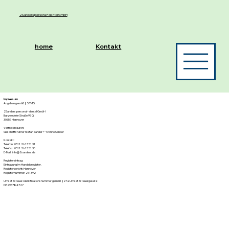
2Sanders personal+dental GmbH
home
Kontakt
Impressum
Angaben gemäß § 5 TMG:
2Sanders personal+dental GmbH
Burgwedeler Straße 95 G
30657 Hannover
Vertreten durch:
Geschäftsführer Stefan Sander + Yvonne Sander
Kontakt:
Telefon: 0511 26 13 51 31
Telefax: 0511 26 13 51 30
E-Mail:
info@2sanders.de
Registereintrag:
Eintragung im Handelsregister.
Registergericht: Hannover
Registernummer: 211392
Umsatzsteuer-Identifikationsnummer gemäß §27 a Umsatzsteuergesetz:
DE295784727