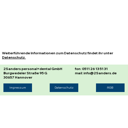
Weiterführende Informationen zum Datenschutz findet ihr unter
Datenschutz.
2Sanders personal+dental GmbH
fon: 0511 26 13 51 31
Burgwedeler Straße 95 G
mail: info@2Sanders.de
30657 Hannover
Impressum
Datenschutz
AGB