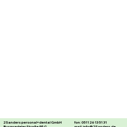
2Sanders personal+dental GmbH
fon: 0511 26 13 51 31
Burgwedeler Straße 95 G
mail: info@2Sanders.de