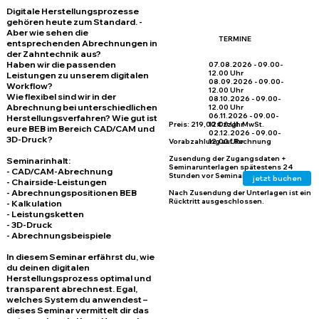
Digitale Herstellungsprozesse
gehören heute zum Standard. -
Aber wie sehen die
TERMINE
entsprechenden Abrechnungen in
der Zahntechnik aus?
Haben wir die passenden
07.08.2026 - 09.00-
12.00 Uhr
Leistungen zu unserem digitalen
08.09.2026 - 09.00-
Workflow?
12.00 Uhr
Wie flexibel sind wir in der
08.10.2026 - 09.00-
Abrechnung bei unterschiedlichen
12.00 Uhr
06.11.2026 - 09.00-
Herstellungsverfahren? Wie gut ist
Preis:
219,00 € zzgl. MwSt.
12.00 Uhr
eure BEB im Bereich CAD/CAM und
02.12.2026 - 09.00-
3D-Druck?
Vorabzahlung auf Rechnung
12.00 Uhr
Zusendung der Zugangsdaten +
Seminarinhalt:
Seminarunterlagen spätestens 24
- CAD/CAM-Abrechnung
Stunden vor Seminarbeginn
jetzt buchen
- Chairside-Leistungen
- Abrechnungspositionen BEB
Nach Zusendung der Unterlagen ist ein
Rücktritt ausgeschlossen.
- Kalkulation
- Leistungsketten
- 3D-Druck
- Abrechnungsbeispiele
In diesem Seminar erfährst du, wie
du deinen digitalen
Herstellungsprozess optimal und
transparent abrechnest. Egal,
welches System du anwendest –
dieses Seminar vermittelt dir das