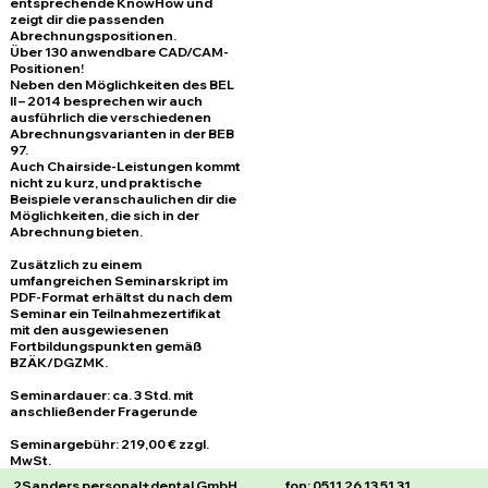
entsprechende KnowHow und
zeigt dir die passenden
Abrechnungspositionen.
Über 130 anwendbare CAD/CAM-
Positionen!
Neben den Möglichkeiten des BEL
II – 2014 besprechen wir auch
ausführlich die verschiedenen
Abrechnungsvarianten in der BEB
97.
Auch Chairside-Leistungen kommt
nicht zu kurz, und praktische
Beispiele veranschaulichen dir die
Möglichkeiten, die sich in der
Abrechnung bieten.
Zusätzlich zu einem
umfangreichen Seminarskript im
PDF-Format erhältst du nach dem
Seminar ein Teilnahmezertifikat
mit den ausgewiesenen
Fortbildungspunkten gemäß
BZÄK/DGZMK.
Seminardauer: ca. 3 Std. mit
anschließender Fragerunde
Seminargebühr: 219,00 € zzgl.
MwSt.
2Sanders personal+dental GmbH
fon: 0511 26 13 51 31