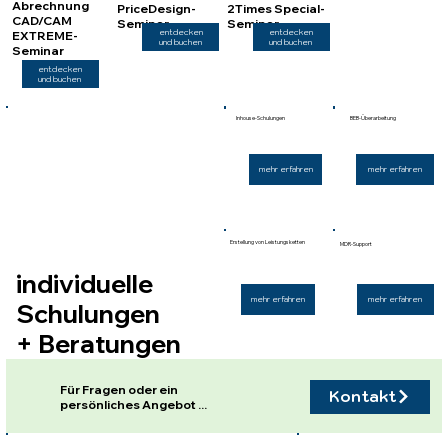
Abrechnung
PriceDesign-
2Times Special-
CAD/CAM
Seminar
Seminar
entdecken
entdecken
EXTREME-
und buchen
und buchen
Seminar
entdecken
und buchen
Inhouse-Schulungen
BEB-Überarbeitung
mehr erfahren
mehr erfahren
Erstellung von Leistungsketten
MDR-Support
individuelle
mehr erfahren
mehr erfahren
Schulungen
+ Beratungen
Für Fragen oder ein
Kontakt
persönliches Angebot ...