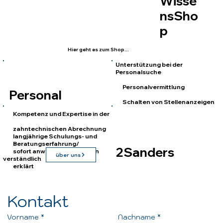
Wisse
nsSho
p
Hier geht es zum Shop...
Unterstützung bei der
Personalsuche
Personalvermittlung
Personal
Schalten von Stellenanzeigen
Kompetenz und Expertise in der
zahntechnischen Abrechnung
langjährige Schulungs- und
Beratungserfahrung/
2Sanders
sofort anwendbares Wissen
über uns
verständlich
erklärt
Kontakt
Vorname
*
Nachname
*