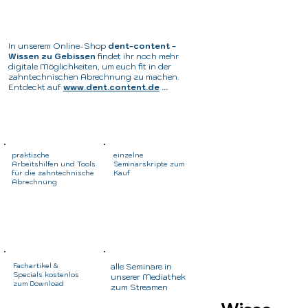
In unserem Online-Shop
dent-content -
Wissen zu Gebissen
findet ihr noch mehr
digitale Möglichkeiten, um euch fit in der
zahntechnischen Abrechnung zu machen.
Entdeckt auf
www.dent.content.de
...
praktische
einzelne
Arbeitshilfen und Tools
Seminarskripte zum
für die zahntechnische
Kauf
Abrechnung
Fachartikel &
alle Seminare in
Specials kostenlos
unserer Mediathek
zum Download
zum Streamen