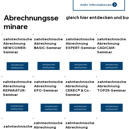
mehr Informationen
Abrechnungsse
gleich hier entdecken und b
minare
zahntechnische
zahntechnische
zahntechnische
zahntechnische
Abrechnung
Abrechnung
Abrechnung
Abrechnung
EXPERT-Seminar
CAD/CAM-
BASIC-Seminar
NEWCOMER-
Seminar
Seminar
entdecken
entdecken
entdecken
entdecken
und buchen
und buchen
und buchen
und buchen
zahntechnische
zahntechnische
zahntechnische
zahntechnische
Abrechnung
Abrechnung
Abrechnung
Abrechnung
REPARATUR-
KFO-Seminar
CEREC® & Co.-
TOP25-Seminar
Seminar
Seminar
entdecken
entdecken
entdecken
entdecken
und buchen
und buchen
und buchen
und buchen
zahntechnische
zahntechnische
zahntechnische
Abrechnung
Abrechnung