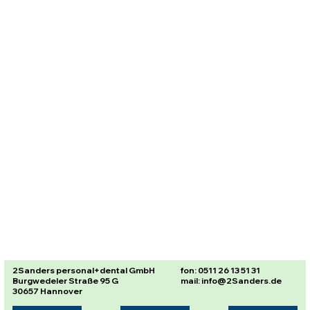
2Sanders personal+dental GmbH
fon: 0511 26 13 51 31
Burgwedeler Straße 95 G
mail: info@2Sanders.de
30657 Hannover